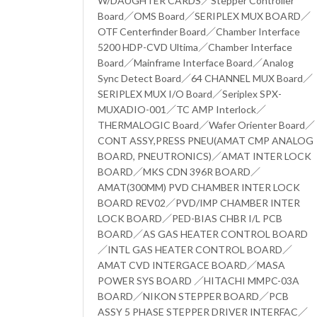
W/DAUGHTER CARDS／Stepper Controller
Board／OMS Board／SERIPLEX MUX BOARD／
OTF Centerfinder Board／Chamber Interface
5200 HDP-CVD Ultima／Chamber Interface
Board／Mainframe Interface Board／Analog
Sync Detect Board／64 CHANNEL MUX Board／
SERIPLEX MUX I/O Board／Seriplex SPX-
MUXADIO-001／TC AMP Interlock／
THERMALOGIC Board／Wafer Orienter Board／
CONT ASSY,PRESS PNEU(AMAT CMP ANALOG
BOARD, PNEUTRONICS)／AMAT INTER LOCK
BOARD／MKS CDN 396R BOARD／
AMAT(300MM) PVD CHAMBER INTER LOCK
BOARD REV02／PVD/IMP CHAMBER INTER
LOCK BOARD／PED-BIAS CHBR I/L PCB
BOARD／AS GAS HEATER CONTROL BOARD
／INTL GAS HEATER CONTROL BOARD／
AMAT CVD INTERGACE BOARD／MASA
POWER SYS BOARD ／HITACHI MMPC-03A
BOARD／NIKON STEPPER BOARD／PCB
ASSY 5 PHASE STEPPER DRIVER INTERFAC／