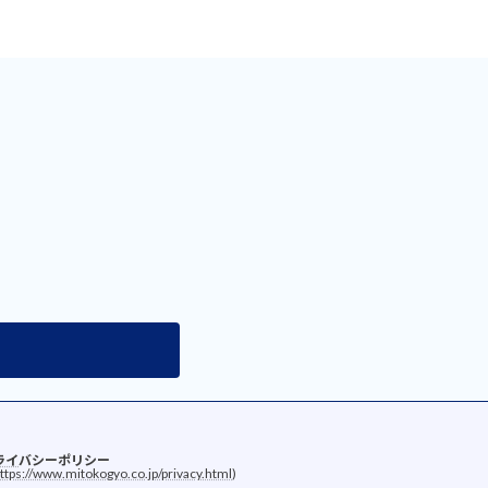
ライ
バシーポリシー
ttps://www.mitokogyo.co.jp/privacy.html
)