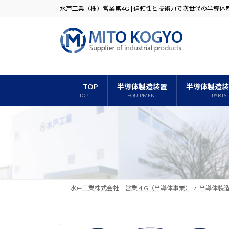
コ
ナ
水戸工業（株）営業第4G | 信頼性と技術力で次世代の半導
ン
ビ
テ
ゲ
ン
ー
ツ
シ
へ
ョ
ス
ン
TOP
半導体製造装置
半導体製造装
キ
に
TOP
EQUIPMENT
PARTS
ッ
移
プ
動
水戸工業株式会社 営業４G（半導体事業）
半導体製造