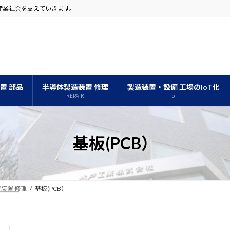
体産業社会を支えていきます。
置 部品
半導体製造装置 修理
製造装置・設備 工場のIoT化
REPAIR
IoT
基板(PCB）
装置 修理
基板(PCB）