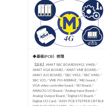
◆基板(PCB）修理
【品名】AMAT SBC BOARD(V452, V440)／
AMAT VGA BOARD／AMAT VME BOARD／
AMAT A/O BOARD／SBC V452／SBC V440／
SBC V21／VME PIII 400MHZ／MEI board／
VGA video controller board／SEI Board／
ANALOG I/O Board／Analog Input Board／
Analog Output Board／Digital I/O Board／
Digital I/O Card／ASSY PCB STEPPER CNTRLR