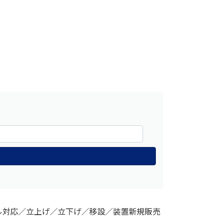
ル対応／立上げ／立下げ／移設／装置新規販売